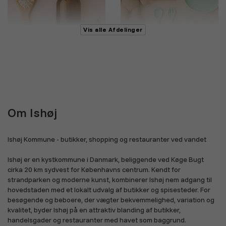
Vis alle Afdelinger
Skønhed og personlig pleje
Legetøj, børn og baby
Om Ishøj
Sundhed og velvære
Bøger, film og musik
Ishøj Kommune - butikker, shopping og restauranter ved vandet
Ishøj er en kystkommune i Danmark, beliggende ved Køge Bugt
cirka 20 km sydvest for Københavns centrum. Kendt for
strandparken og moderne kunst, kombinerer Ishøj nem adgang til
hovedstaden med et lokalt udvalg af butikker og spisesteder. For
besøgende og beboere, der vægter bekvemmelighed, variation og
kvalitet, byder Ishøj på en attraktiv blanding af butikker,
Køretøjer, biler og cykler
Dagligvarer, mad og drikke
handelsgader og restauranter med havet som baggrund.