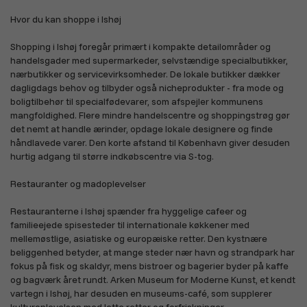
Hvor du kan shoppe i Ishøj
Shopping i Ishøj foregår primært i kompakte detailområder og
handelsgader med supermarkeder, selvstændige specialbutikker,
nærbutikker og servicevirksomheder. De lokale butikker dækker
dagligdags behov og tilbyder også nicheprodukter - fra mode og
Kæledyr
Kontor og skole
boligtilbehør til specialfødevarer, som afspejler kommunens
mangfoldighed. Flere mindre handelscentre og shoppingstrøg gør
det nemt at handle ærinder, opdage lokale designere og finde
håndlavede varer. Den korte afstand til København giver desuden
hurtig adgang til større indkøbscentre via S-tog.
Restauranter og madoplevelser
Smykker, guld og ure
Gaming, spil og kort
Restauranterne i Ishøj spænder fra hyggelige cafeer og
familieejede spisesteder til internationale køkkener med
mellemøstlige, asiatiske og europæiske retter. Den kystnære
beliggenhed betyder, at mange steder nær havn og strandpark har
fokus på fisk og skaldyr, mens bistroer og bagerier byder på kaffe
og bagværk året rundt. Arken Museum for Moderne Kunst, et kendt
vartegn i Ishøj, har desuden en museums-café, som supplerer