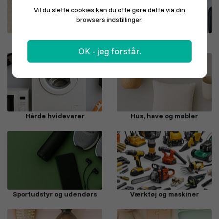
Vil du slette cookies kan du ofte gøre dette via din
browsers indstillinger.
Mode, sko og sport
Elektronik
OK - jeg forstår.
Hårde hvidevarer
Hus, have og møbler
Sportudstyr og udendørs
Værktøj og maskiner