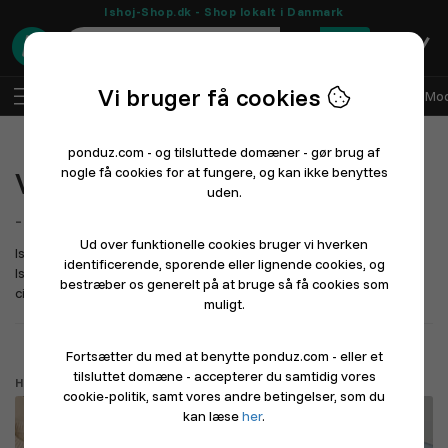
Ishoj-Shop.dk - Shop lokalt i Danmark
0
Vi bruger få cookies
DA
Log ind
Sælg med Ponduz
Alle afdelinger
Mod
ponduz.com - og tilsluttede domæner - gør brug af
nogle få cookies for at fungere, og kan ikke benyttes
Velkommen til
Ishoj-Shop.dk
uden.
- En lokal markedsplads
for Ishøj
Ud over funktionelle cookies bruger vi hverken
Ishøj Kommune - butikker, shopping og restauranter ved vandet. .
identificerende, sporende eller lignende cookies, og
Ishøj er en kystkommune i Danmark, beliggende ved Køge Bugt
bestræber os generelt på at bruge så få cookies som
cirka 20 km syd...
Læs mere længere nede
muligt.
Driver du en butik eller restaurant? Sådan kommer du i gang
Fortsætter du med at benytte ponduz.com - eller et
tilsluttet domæne - accepterer du samtidig vores
Hvad leder du efter?
cookie-politik, samt vores andre betingelser, som du
kan læse
her
.