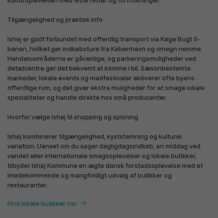
kulturoplevelsen med lette retter og forfriskninger.
Gaver og specielle
Hobby og håndværk
lejligheder
Tilgængelighed og praktisk info
Ishøj er godt forbundet med offentlig transport via Køge Bugt S-
banen, hvilket gør indkøbsture fra København og omegn nemme.
Handelsområderne er gåvenlige, og parkeringsmuligheder ved
detailcentre gør det bekvemt at komme i bil. Sæsonbestemte
markeder, lokale events og madfestivaler aktiverer ofte byens
Merchandise
Alle afdelinger
offentlige rum, og det giver ekstra muligheder for at smage lokale
specialiteter og handle direkte hos små producenter.
Hvorfor vælge Ishøj til shopping og spisning
Ishøj kombinerer tilgængelighed, kyststemning og kulturel
variation. Uanset om du søger dagligdagsindkøb, en middag ved
vandet eller internationale smagsoplevelser og lokale butikker,
tilbyder Ishøj Kommune en ægte dansk forstadsoplevelse med et
imødekommende og mangfoldigt udvalg af butikker og
Find lokale butikker her